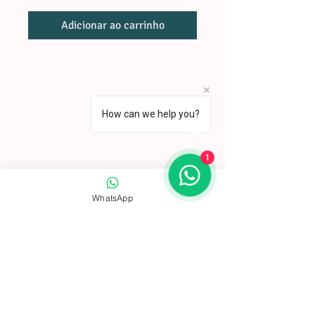
Adicionar ao carrinho
Eleve o nível do seu negócio com nosso 
kit especial de 100 camisas gola V
, 
perfeito para lojistas, revendedores, 
empresas, equipes e quem busca 
How can we help you?
qualidade com ótimo custo-benefício.
Produzidas em malha premium, nossas 
camisas são 
encorpadas, confortáveis 
1
e duráveis
, garantindo excelente 
caimento e valorizando qualquer 
estampa ou personalização. Cada peça é 
WhatsApp
desenvolvida com alto padrão de 
qualidade, acabamento impecável e 
modelagem moderna.
DETALHES DO PRODUTO
Características do Kit