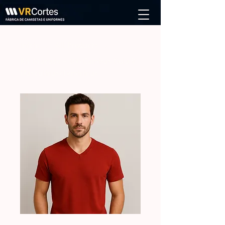
Início
All Products
Kit Atacado – 100 Camisas Gola V
Masculinas/Femininas