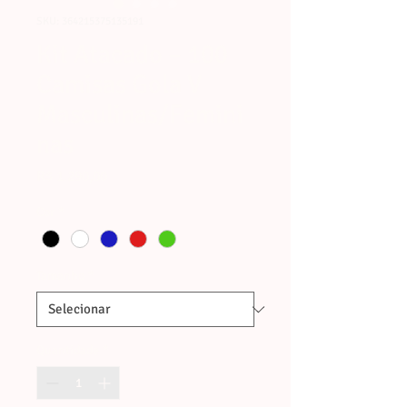
SKU: 364215375135191
Kit Atacado – 100
Camisas Gola V
Masculinas/Femini
nas
Preço
R$ 1.290,00
Cor
*
Tamanho
*
Quantidade
*